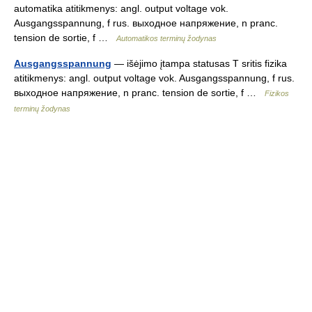
automatika atitikmenys: angl. output voltage vok.
Ausgangsspannung, f rus. выходное напряжение, n pranc.
tension de sortie, f …
Automatikos terminų žodynas
Ausgangsspannung
— išėjimo įtampa statusas T sritis fizika
atitikmenys: angl. output voltage vok. Ausgangsspannung, f rus.
выходное напряжение, n pranc. tension de sortie, f …
Fizikos
terminų žodynas