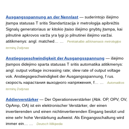
Ausgangsspannung an der Nennlast
— suderintojo išėjimo
įtampa statusas T sritis Standartizacija ir metrologija apibrėžtis
Signalų generatoriaus ar kitokio įtaiso išėjimo gnybtų įtampa, kai
pilnutinė apkrovos varža yra lygi jo pilnutinei išėjimo varžai.
atitikmenys: angl. matched… …
Penkiakalbis aiškinamasis metrologijos
terminų žodynas
Anstiegsgeschwindigkeit der Ausgangsspannung
— išėjimo
įtampos didėjimo sparta statusas T sritis automatika atitikmenys:
angl. output voltage increasing rate; slew rate of output voltage
vok. Anstiegsgeschwindigkeit der Ausgangsspannung, f rus.
скорость нарастания выходного напряжения, f… …
Automatikos
terminų žodynas
Addierverstärker
— Der Operationsverstärker (Abk. OP, OPV, OV,
OpAmp, OA) ist ein elektronischer Verstärker, der einen
invertierenden und einen nichtinvertierenden Eingang besitzt und
eine sehr hohe Verstärkung aufweist. Als Eingangsschaltung wird
immer ein… …
Deutsch Wikipedia