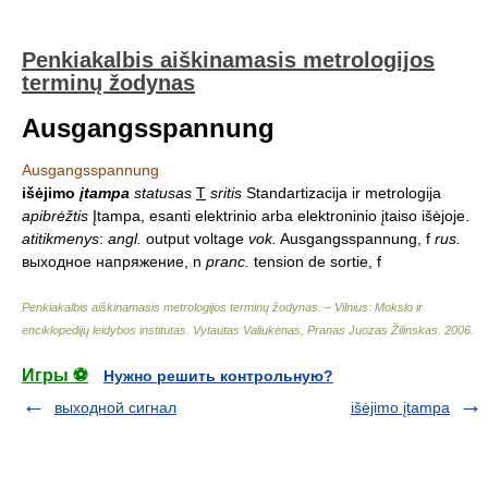
Penkiakalbis aiškinamasis metrologijos
terminų žodynas
Ausgangsspannung
Ausgangsspannung
išėjimo
įtampa
statusas
T
sritis
Standartizacija ir metrologija
apibrėžtis
Įtampa, esanti elektrinio arba elektroninio įtaiso išėjoje.
atitikmenys
:
angl.
output voltage
vok.
Ausgangsspannung, f
rus.
выходное напряжение, n
pranc.
tension de sortie, f
Penkiakalbis aiškinamasis metrologijos terminų žodynas. – Vilnius: Mokslo ir
enciklopedijų leidybos institutas
.
Vytautas Valiukėnas, Pranas Juozas Žilinskas
.
2006
.
Игры ⚽
Нужно решить контрольную?
выходной сигнал
išėjimo įtampa